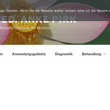
ge Cookies. Wenn Sie die Website weiter nutzen, bitte ich Sie diesem
MED. ANKE PIRK
itionelle Chinesische Medizin
in
Anwendungsgebiete
Diagnostik
Behandlung